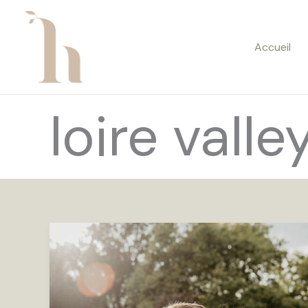
Aller
au
contenu
Accueil
loire vall